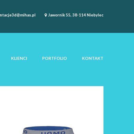
ntacje3d@mihas.pl
Jawornik 55, 38-114 Niebylec
KLIENCI
PORTFOLIO
KONTAKT