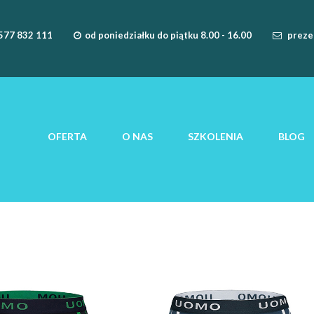
577 832 111
od poniedziałku do piątku 8.00 - 16.00
preze
OFERTA
O NAS
SZKOLENIA
BLOG