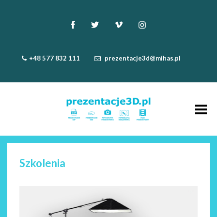
+48 577 832 111
prezentacje3d@mihas.pl
Szkolenia